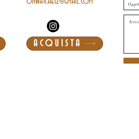
onwatches2@gmail.com
ACQUISTA