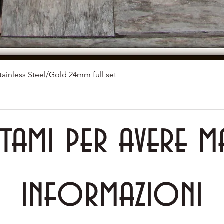
Vista rapida
tainless Steel/Gold 24mm full set
tami per avere m
informazioni