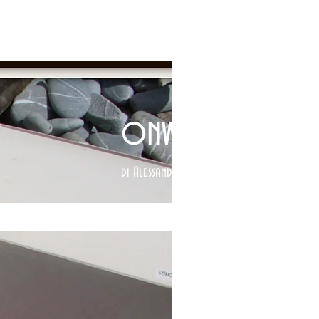
onwatches
di Alessandro Bruschi de Simone