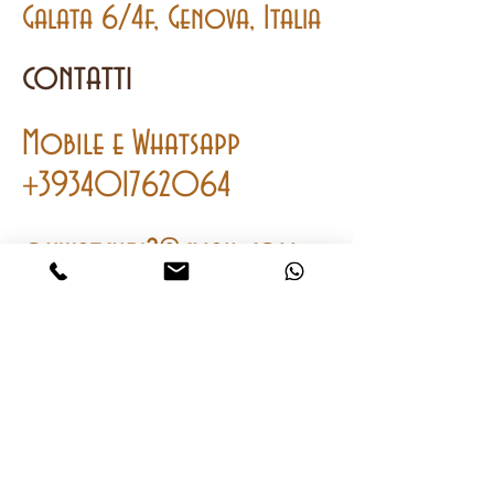
Galata 6/4f, Genova, Italia
contatti
Mobile
e
Whatsapp
+393401762064
onwatches2@gmail.com
CHIAMA
ACQUISTA
chiedi subito info