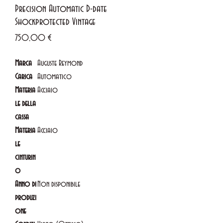
Precision Automatic D-date
Shockprotected Vintage
Prezzo
750,00 €
Marca
Auguste Reymond
Carica
Automatico
Materia
Acciaio
le della
cassa
Materia
Acciaio
le
cinturin
o
Anno di
Non disponibile
produzi
one