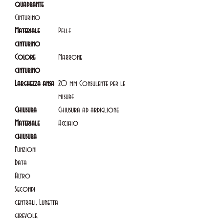
quadrante
Cinturino
Materiale
Pelle
cinturino
Colore
Marrone
cinturino
Larghezza ansa
20 mm Consulente per le
misure
Chiusura
Chiusura ad ardiglione
Materiale
Acciaio
chiusura
Funzioni
Data
Altro
Secondi
centrali, Lunetta
girevole,