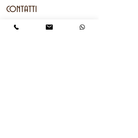
contatti
Mobile
e
Whatsapp
+393401762064
onwatches2@gmail.com
CHIAMA
ACQUISTA
chiedi subito info