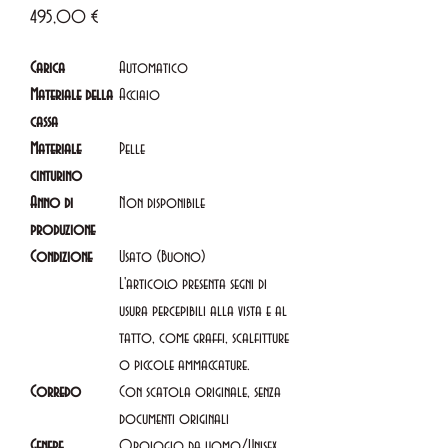
Prezzo
495,00 €
Carica
Automatico
Materiale della
Acciaio
cassa
Materiale
Pelle
cinturino
Anno di
Non disponibile
produzione
Condizione
Usato (Buono)
L'articolo presenta segni di
usura percepibili alla vista e al
tatto, come graffi, scalfitture
o piccole ammaccature.
Corredo
Con scatola originale, senza
documenti originali
Genere
Orologio da uomo/Unisex