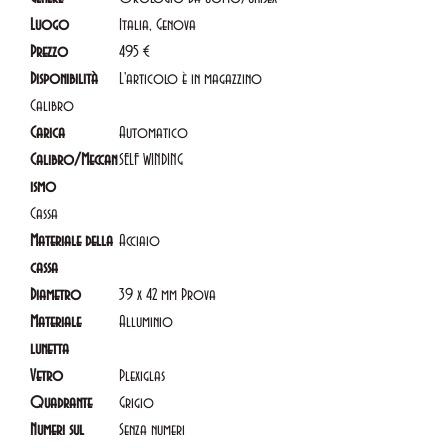
Luogo
Italia, Genova
Prezzo
495 €
Disponibilità
L'articolo è in magazzino
Calibro
Carica
Automatico
Calibro/Meccan
SELF WINDING
ismo
Cassa
Materiale della
Acciaio
cassa
Diametro
39 x 42 mm Prova
Materiale
Alluminio
lunetta
Vetro
Plexiglas
Quadrante
Grigio
Numeri sul
Senza numeri