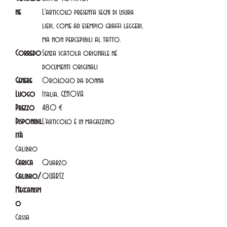
ne
L'articolo presenta segni di usura
lievi, come ad esempio graffi leggeri,
ma non percepibili al tatto.
Corredo
Senza scatola originale né
documenti originali
Genere
Orologio da donna
Luogo
Italia, GENOVA
Prezzo
480 €
Disponibil
L'articolo è in magazzino
ità
Calibro
Carica
Quarzo
Calibro/
QUARTZ
Meccanism
o
Cassa