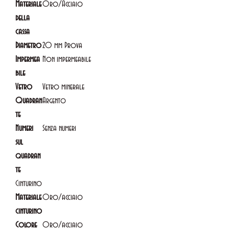
Materiale
Oro/Acciaio
della
cassa
Diametro
20 mm Prova
Impermea
Non impermeabile
bile
Vetro
Vetro minerale
Quadran
Argento
te
Numeri
Senza numeri
sul
quadran
te
Cinturino
Materiale
Oro/acciaio
cinturino
Colore
Oro/acciaio