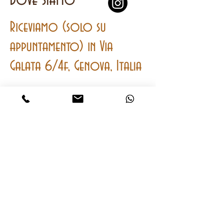
dove siamo
Riceviamo (solo su
appuntamento) in Via
Galata 6/4f, Genova, Italia
contatti
Mobile
e
Whatsapp
+393401762064
onwatches2@gmail.com
CHIAMA