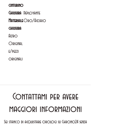
cinturino
Chiusura
Déployante
Materiale
Oro/Acciaio
chiusura
Altro
Original
e/pezzi
originali
Contattami per avere
maggiori informazioni
Sei stanco di acquistare orologi su Chrono24 senza