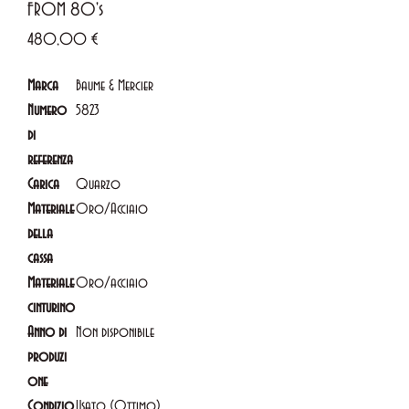
FROM 80's
Prezzo
480,00 €
Marca
Baume & Mercier
Numero
5823
di
referenza
Carica
Quarzo
Materiale
Oro/Acciaio
della
cassa
Materiale
Oro/acciaio
cinturino
Anno di
Non disponibile
produzi
one
Condizio
Usato (Ottimo)