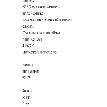
Sintetico
1952 (Anno approssimativo)
Usato (Ottimo)
Senza scatola originale né documenti
originali
Orologio da uomo/Unisex
Italia, GENOVA
4.950 €
L'articolo è in magazzino
Manuale
HAND WINDING
VAL.72
Acciaio
35 mm
13 mm