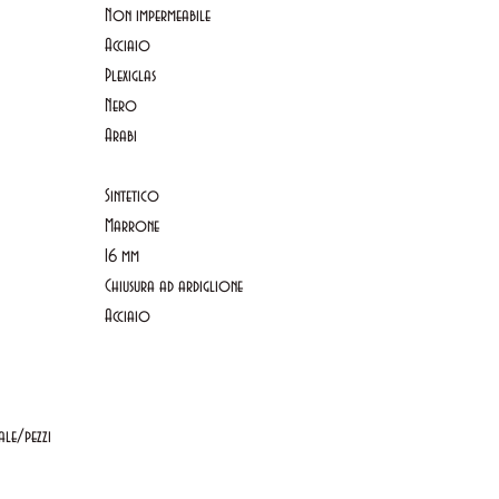
Non impermeabile
Acciaio
Plexiglas
Nero
Arabi
Sintetico
Marrone
16 mm
Chiusura ad ardiglione
Acciaio
ale/pezzi