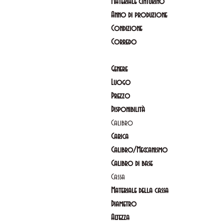
Materiale cinturino
Anno di produzione
Condizione
Corredo
Genere
Luogo
Prezzo
Disponibilità
Calibro
Carica
Calibro/Meccanismo
Calibro di base
Cassa
Materiale della cassa
Diametro
Altezza