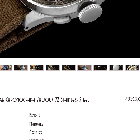
age Chronograph Valjoux 72 Stainless Steel
4950,
Benrus
Manuale
Acciaio