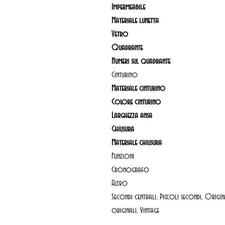
Impermeabile
Materiale lunetta
Vetro
Quadrante
Numeri sul quadrante
Cinturino
Materiale cinturino
Colore cinturino
Larghezza ansa
Chiusura
Materiale chiusura
Funzioni
Cronografo
Altro
Secondi centrali, Piccoli secondi, Origin
originali, Vintage