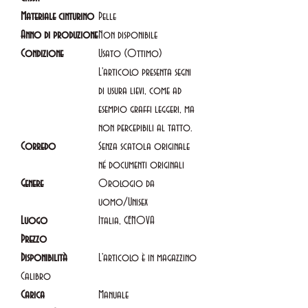
Materiale cinturino
Pelle
Anno di produzione
Non disponibile
Condizione
Usato (Ottimo)
L'articolo presenta segni
di usura lievi, come ad
esempio graffi leggeri, ma
non percepibili al tatto.
Corredo
Senza scatola originale
né documenti originali
Genere
Orologio da
uomo/Unisex
Luogo
Italia, GENOVA
Prezzo
Disponibilità
L'articolo è in magazzino
Calibro
Carica
Manuale