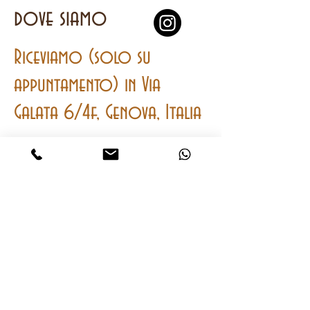
dove siamo
Riceviamo (solo su
appuntamento) in Via
Galata 6/4f, Genova, Italia
contatti
Mobile
e
Whatsapp
+393401762064
onwatches2@gmail.com
CHIAMA