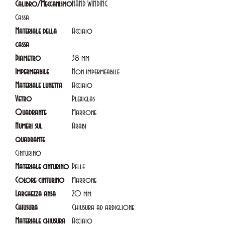
Calibro/Meccanismo
HAND WINDING
Cassa
Materiale della
Acciaio
cassa
Diametro
38 mm
Impermeabile
Non impermeabile
Materiale lunetta
Acciaio
Vetro
Plexiglas
Quadrante
Marrone
Numeri sul
Arabi
quadrante
Cinturino
Materiale cinturino
Pelle
Colore cinturino
Marrone
Larghezza ansa
20 mm
Chiusura
Chiusura ad ardiglione
Materiale chiusura
Acciaio