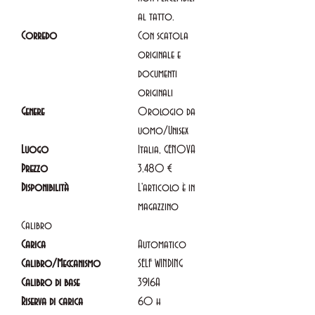
al tatto.
Corredo
Con scatola
originale e
documenti
originali
Genere
Orologio da
uomo/Unisex
Luogo
Italia, GENOVA
Prezzo
3.480 €
Disponibilità
L'articolo è in
magazzino
Calibro
Carica
Automatico
Calibro/Meccanismo
SELF WINDING
Calibro di base
3916A
Riserva di carica
60 h