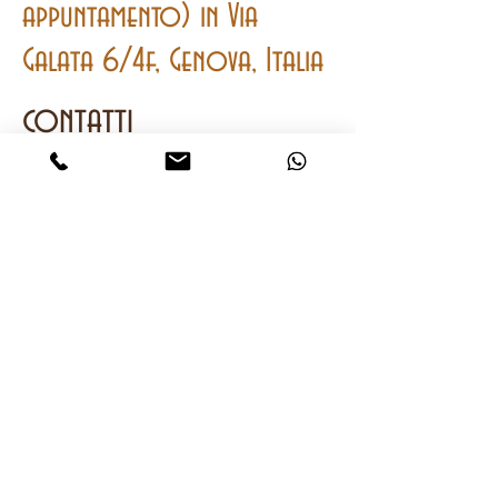
appuntamento) in Via
Galata 6/4f, Genova, Italia
contatti
Mobile
e
Whatsapp
+393401762064
onwatches2@gmail.com
CHIAMA
ACQUISTA
chiedi subito info