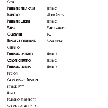
Cassa
Materiale della cassa
Acciaio
Diametro
45 mm Prova
Materiale lunetta
Acciaio
Vetro
Vetro zaffiro
Quadrante
Blu
Numeri sul quadrante
Senza numeri
Cinturino
Materiale cinturino
Acciaio
Colore cinturino
Acciaio
Materiale chiusura
Acciaio
Funzioni
Cronografo, Funzione
flyback, Data
Altro
Fondello trasparente,
Secondi centrali, Piccoli