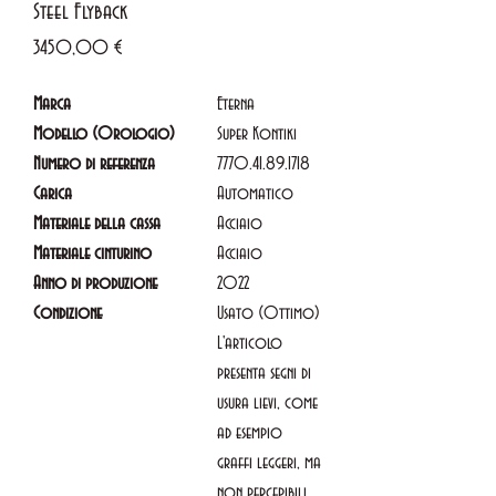
Steel Flyback
Prezzo
3450,00 €
Marca
Eterna
Modello (Orologio)
Super Kontiki
Numero di referenza
7770.41.89.1718
Carica
Automatico
Materiale della cassa
Acciaio
Materiale cinturino
Acciaio
Anno di produzione
2022
Condizione
Usato (Ottimo)
L'articolo
presenta segni di
usura lievi, come
ad esempio
graffi leggeri, ma
non percepibili