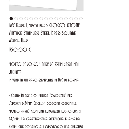
IWC Rare Unpolished CIOCCOLATONE
Vintage Stainless Steel Dress Square
Watch Uhr
Prezzo
1750,00 €
MOLTO RARO CON ANSE DA 23MM CASSA MAI
LUCIDATA
In vendita un raro esemplare di IWC di forma
• Cassa: In acciaio, misura "oversized" per
l'epoca di24mm (esclusa corona originale,
molto rara) con una lunghezza lug-to-lug di
34,5mm. La caratteristica eccezionale: anse da
23mm, che donano all'orologio una presenza