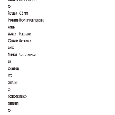
o
Altezza
82 mm
Imperme
Non impermeabile
abile
Vetro
Plexiglas
Quadr
Argento
ante
Numeri
Senza numeri
sul
quadra
nte
Cinturin
o
Colore
Nero
cinturin
o