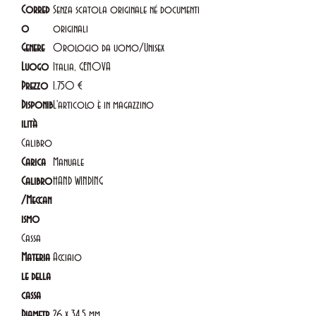
Corred
Senza scatola originale né documenti
o
originali
Genere
Orologio da uomo/Unisex
Luogo
Italia, GENOVA
Prezzo
1.750 €
Disponib
L'articolo è in magazzino
ilità
Calibro
Carica
Manuale
Calibro
HAND WINDING
/Meccan
ismo
Cassa
Materia
Acciaio
le della
cassa
Diametr
26 x 34,5 mm