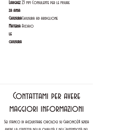
Larghez
23 mm Consulente per le misure
za ansa
Chiusura
Chiusura ad ardiglione
Materia
Acciaio
le
chiusura
Contattami per avere
maggiori informazioni
Sei stanco di acquistare orologi su Chrono24 senza
avere la certezza della qualità e dell’autenticità del