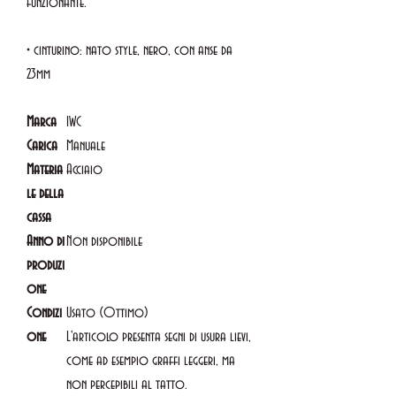
funzionante.
• cinturino: nato style, nero, con anse da
23mm
Marca
IWC
Carica
Manuale
Materia
Acciaio
le della
cassa
Anno di
Non disponibile
produzi
one
Condizi
Usato (Ottimo)
one
L'articolo presenta segni di usura lievi,
come ad esempio graffi leggeri, ma
non percepibili al tatto.