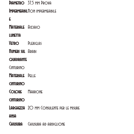
Diametro
37,5 mm Prova
Impermeabil
Non impermeabile
e
Materiale
Acciaio
lunetta
Vetro
Plexiglas
Numeri sul
Arabi
quadrante
Cinturino
Materiale
Pelle
cinturino
Colore
Marrone
cinturino
Larghezza
20 mm Consulente per le misure
ansa
Chiusura
Chiusura ad ardiglione