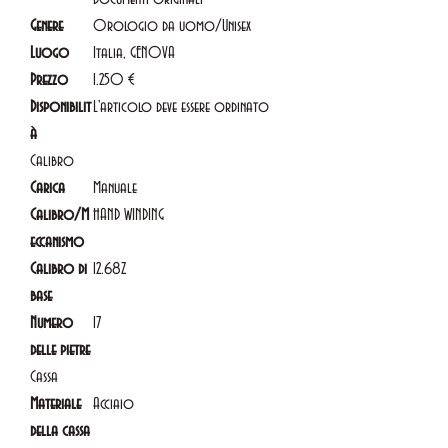
Genere
Orologio da uomo/Unisex
Luogo
Italia, GENOVA
Prezzo
1.250 €
Disponibilit
L'articolo deve essere ordinato
à
Calibro
Carica
Manuale
Calibro/M
HAND WINDING
eccanismo
Calibro di
12.68Z
base
Numero
17
delle pietre
Cassa
Materiale
Acciaio
della cassa