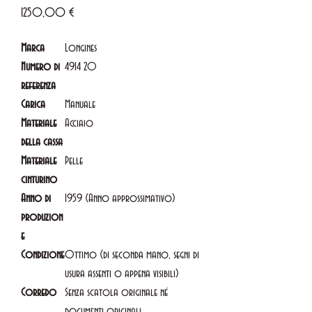
Prezzo
1250,00 €
Marca
Longines
Numero di
4914 20
referenza
Carica
Manuale
Materiale
Acciaio
della cassa
Materiale
Pelle
cinturino
Anno di
1959 (Anno approssimativo)
produzion
e
Condizione
Ottimo (di seconda mano, segni di
usura assenti o appena visibili)
Corredo
Senza scatola originale né
documenti originali