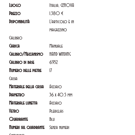
Luogo
Italia, GENOVA
Prezzo
1.380 €
Disponibilità
L'articolo è in
magazzino
Calibro
Carica
Manuale
Calibro/Meccanismo
HAND WINDING
Calibro di base
6952
Numero delle pietre
17
Cassa
Materiale della cassa
Acciaio
Diametro
36 x 40.5 mm
Materiale lunetta
Acciaio
Vetro
Plexiglas
Quadrante
Blu
Numeri sul quadrante
Senza numeri