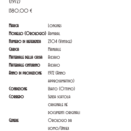
(1972)
Prezzo
1380,00 €
Marca
Longines
Modello (Orologio)
Admiral
Numero di referenza
2304 (Vintage)
Carica
Manuale
Materiale della cassa
Acciaio
Materiale cinturino
Acciaio
Anno di produzione
1972 (Anno
approssimativo)
Condizione
Usato (Ottimo)
Corredo
Senza scatola
originale né
documenti originali
Genere
Orologio da
uomo/Unisex