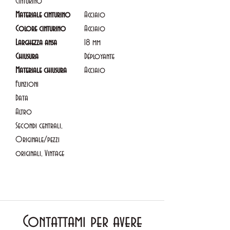
Cinturino
Materiale cinturino
Acciaio
Colore cinturino
Acciaio
Larghezza ansa
18 mm
Chiusura
Déployante
Materiale chiusura
Acciaio
Funzioni
Data
Altro
Secondi centrali,
Originale/pezzi
originali, Vintage
Contattami per avere