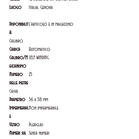
Luogo
Italia, Genova
Disponibilit
L'articolo è in magazzino
à
Calibro
Carica
Automatico
Calibro/M
SELF WINDING
eccanismo
Numero
25
delle pietre
Cassa
Diametro
36 x 38 mm
Impermeabil
Non impermeabile
e
Vetro
Plexiglas
Numeri sul
Senza numeri