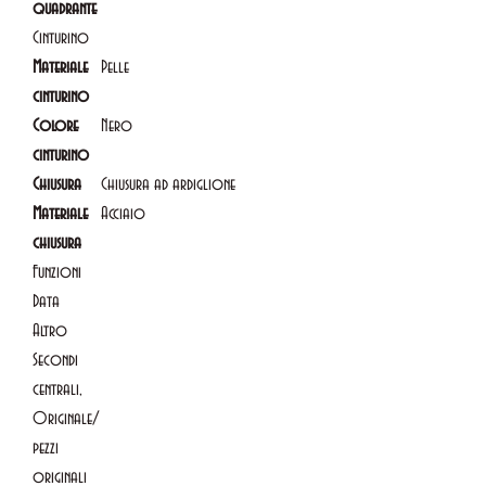
quadrante
Cinturino
Materiale
Pelle
cinturino
Colore
Nero
cinturino
Chiusura
Chiusura ad ardiglione
Materiale
Acciaio
chiusura
Funzioni
Data
Altro
Secondi
centrali,
Originale/
pezzi
originali