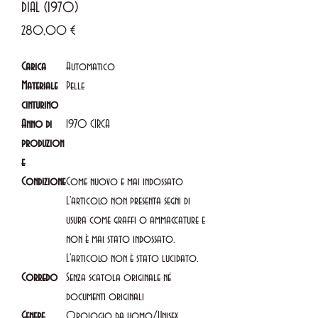
DIAL (1970)
Prezzo
280,00 €
Carica
Automatico
Materiale
Pelle
cinturino
Anno di
1970 CIRCA
produzion
e
Condizione
Come nuovo e mai indossato
L'articolo non presenta segni di
usura come graffi o ammaccature e
non è mai stato indossato.
L'articolo non è stato lucidato.
Corredo
Senza scatola originale né
documenti originali
Genere
Orologio da uomo/Unisex