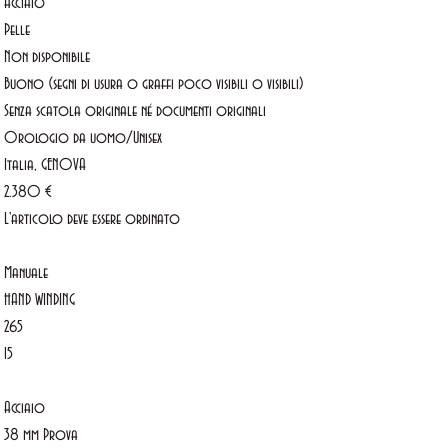
Acciaio
Pelle
Non disponibile
Buono (segni di usura o graffi poco visibili o visibili)
Senza scatola originale né documenti originali
Orologio da uomo/Unisex
Italia, GENOVA
2.380 €
L'articolo deve essere ordinato
Manuale
HAND WINDING
265
15
Acciaio
38 mm Prova