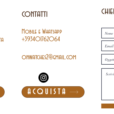
chie
contatti
Mobile
e
Whatsapp
+393401762064
ta
onwatches2@gmail.com
ACQUISTA