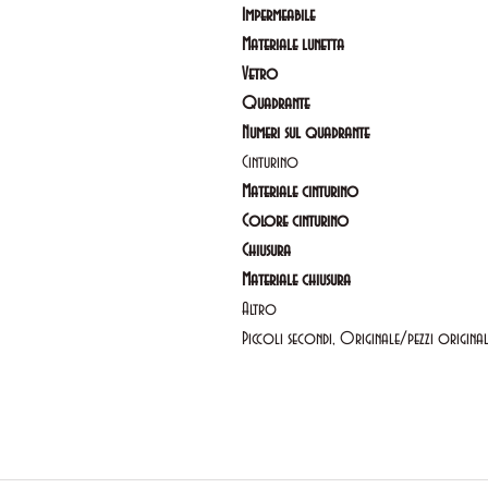
Impermeabile
Materiale lunetta
Vetro
Quadrante
Numeri sul quadrante
Cinturino
Materiale cinturino
Colore cinturino
Chiusura
Materiale chiusura
Altro
Piccoli secondi, Originale/pezzi original