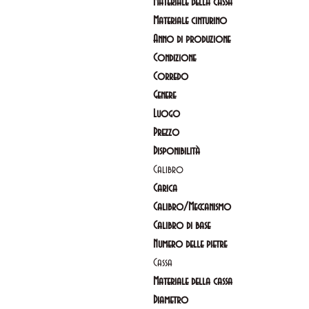
Materiale della cassa
Materiale cinturino
Anno di produzione
Condizione
Corredo
Genere
Luogo
Prezzo
Disponibilità
Calibro
Carica
Calibro/Meccanismo
Calibro di base
Numero delle pietre
Cassa
Materiale della cassa
Diametro