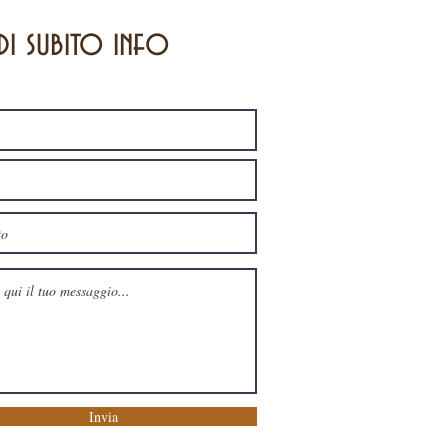
di subito info
Invia