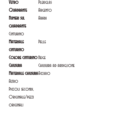
Vetro
Plexiglas
Quadrante
Argento
Numeri sul
Arabi
quadrante
Cinturino
Materiale
Pelle
cinturino
Colore cinturino
Beige
Chiusura
Chiusura ad ardiglione
Materiale chiusura
Acciaio
Altro
Piccoli secondi,
Originale/pezzi
originali