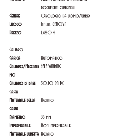
documenti originali
Genere
Orologio da uomo/Unisex
Luogo
Italia, GENOVA
Prezzo
1.480 €
Calibro
Carica
Automatico
Calibro/Meccanis
SELF WINDING
mo
Calibro di base
30.10 RA PC
Cassa
Materiale della
Acciaio
cassa
Diametro
35 mm
Impermeabile
Non impermeabile
Materiale lunetta
Acciaio