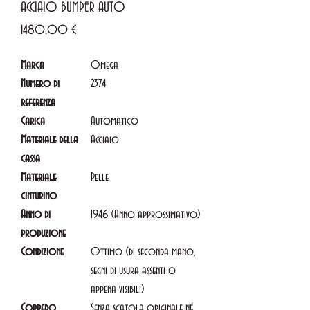
ACCIAIO BUMPER AUTO
Prezzo
1480,00 €
Marca
Omega
Numero di
2374
referenza
Carica
Automatico
Materiale della
Acciaio
cassa
Materiale
Pelle
cinturino
Anno di
1946 (Anno approssimativo)
produzione
Condizione
Ottimo (di seconda mano,
segni di usura assenti o
appena visibili)
Corredo
Senza scatola originale né