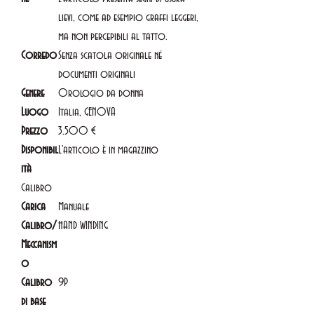
lievi, come ad esempio graffi leggeri,
ma non percepibili al tatto.
Corredo
Senza scatola originale né
documenti originali
Genere
Orologio da donna
Luogo
Italia, GENOVA
Prezzo
3.500 €
Disponibil
L'articolo è in magazzino
ità
Calibro
Carica
Manuale
Calibro/
HAND WINDING
Meccanism
o
Calibro
9P
di base