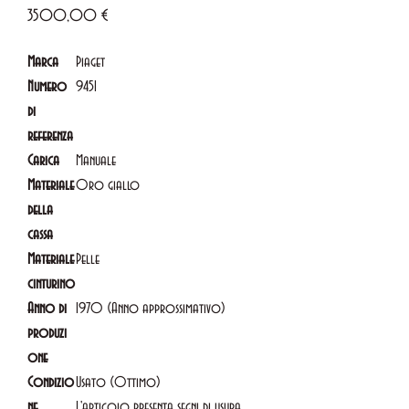
Prezzo
3500,00 €
Marca
Piaget
Numero
9451
di
referenza
Carica
Manuale
Materiale
Oro giallo
della
cassa
Materiale
Pelle
cinturino
Anno di
1970 (Anno approssimativo)
produzi
one
Condizio
Usato (Ottimo)
ne
L'articolo presenta segni di usura