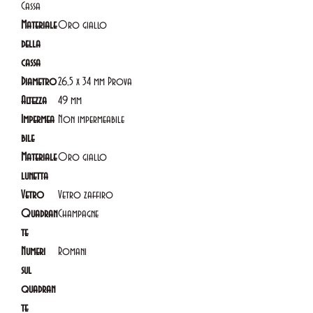
Cassa
Materiale
Oro giallo
della
cassa
Diametro
26,5 x 34 mm Prova
Altezza
49 mm
Impermea
Non impermeabile
bile
Materiale
Oro giallo
lunetta
Vetro
Vetro zaffiro
Quadran
Champagne
te
Numeri
Romani
sul
quadran
te