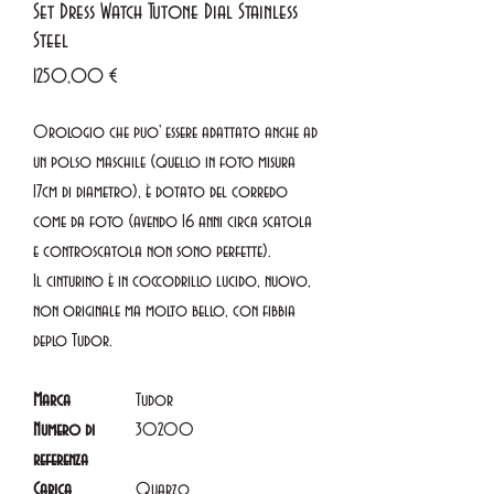
Set Dress Watch Tutone Dial Stainless
Steel
Prezzo
1250,00 €
Orologio che puo' essere adattato anche ad
un polso maschile (quello in foto misura
17cm di diametro), è dotato del corredo
come da foto (avendo 16 anni circa scatola
e controscatola non sono perfette).
Il cinturino è in coccodrillo lucido, nuovo,
non originale ma molto bello, con fibbia
deplo Tudor.
Marca
Tudor
Numero di
30200
referenza
Carica
Quarzo