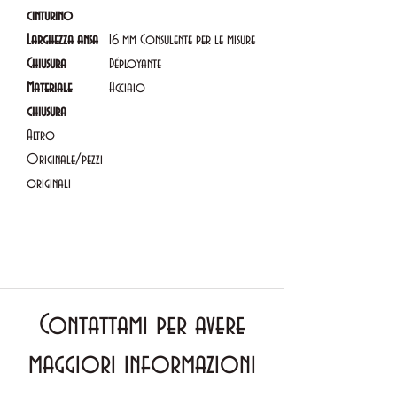
cinturino
Larghezza ansa
16 mm Consulente per le misure
Chiusura
Déployante
Materiale
Acciaio
chiusura
Altro
Originale/pezzi
originali
Contattami per avere
maggiori informazioni