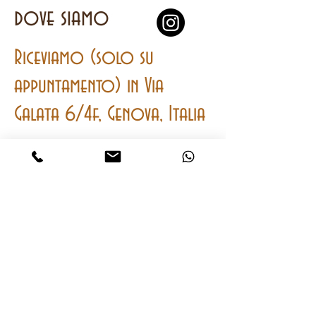
dove siamo
Riceviamo (solo su
appuntamento) in Via
Galata 6/4f, Genova, Italia
contatti
Mobile
e
Whatsapp
+393401762064
onwatches2@gmail.com
CHIAMA