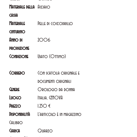
Materiale della
Acciaio
cassa
Materiale
Pelle di coccodrillo
cinturino
Anno di
2006
produzione
Condizione
Usato (Ottimo)
Corredo
Con scatola originale e
documenti originali
Genere
Orologio da donna
Luogo
Italia, GENOVA
Prezzo
1.250 €
Disponibilità
L'articolo è in magazzino
Calibro
Carica
Quarzo