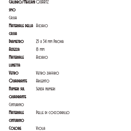
Calibro/Meccani
QUARTZ
smo
Cassa
Materiale della
Acciaio
cassa
Diametro
25 x 34 mm Prova
Altezza
8 mm
Materiale
Acciaio
lunetta
Vetro
Vetro zaffiro
Quadrante
Argento
Numeri sul
Senza numeri
quadrante
Cinturino
Materiale
Pelle di coccodrillo
cinturino
Colore
Viola