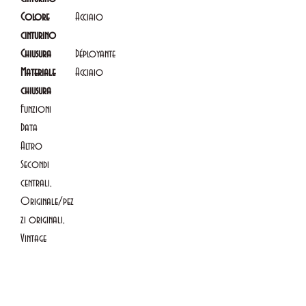
Colore
Acciaio
cinturino
Chiusura
Déployante
Materiale
Acciaio
chiusura
Funzioni
Data
Altro
Secondi
centrali,
Originale/pez
zi originali,
Vintage