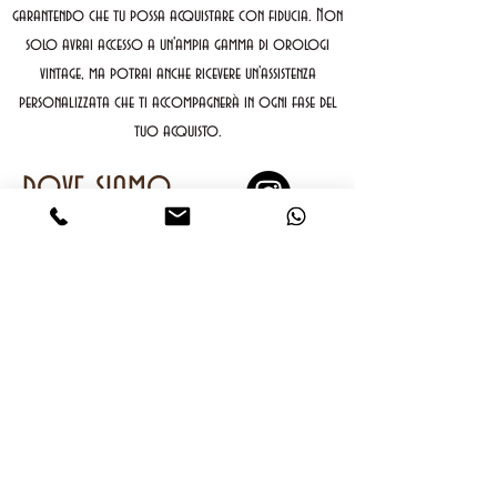
garantendo che tu possa acquistare con fiducia. Non
solo avrai accesso a un'ampia gamma di orologi
vintage, ma potrai anche ricevere un'assistenza
personalizzata che ti accompagnerà in ogni fase del
tuo acquisto.
dove siamo
Riceviamo (solo su
appuntamento) in Via
Galata 6/4f, Genova, Italia
contatti
Mobile
e
Whatsapp