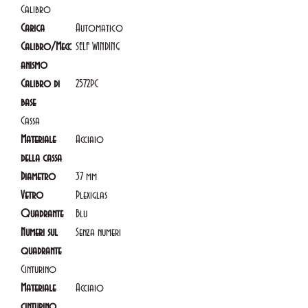
Calibro
Carica
Automatico
Calibro/Mecc
SELF WINDING
anismo
Calibro di
2572PC
base
Cassa
Materiale
Acciaio
della cassa
Diametro
37 mm
Vetro
Plexiglas
Quadrante
Blu
Numeri sul
Senza numeri
quadrante
Cinturino
Materiale
Acciaio
cinturino