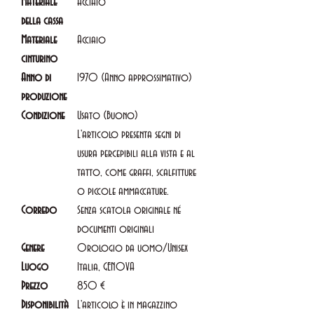
Materiale
Acciaio
della cassa
Materiale
Acciaio
cinturino
Anno di
1970 (Anno approssimativo)
produzione
Condizione
Usato (Buono)
L'articolo presenta segni di
usura percepibili alla vista e al
tatto, come graffi, scalfitture
o piccole ammaccature.
Corredo
Senza scatola originale né
documenti originali
Genere
Orologio da uomo/Unisex
Luogo
Italia, GENOVA
Prezzo
850 €
Disponibilità
L'articolo è in magazzino