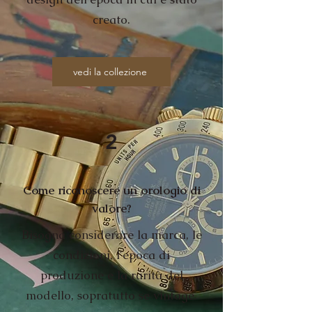
creato.
vedi la collezione
2
Come riconoscere un orologio di
valore?
Bisogna considerare la marca, le
condizioni, l'epoca di
produzione e la rarità del
modello, sopratutto se vintage.