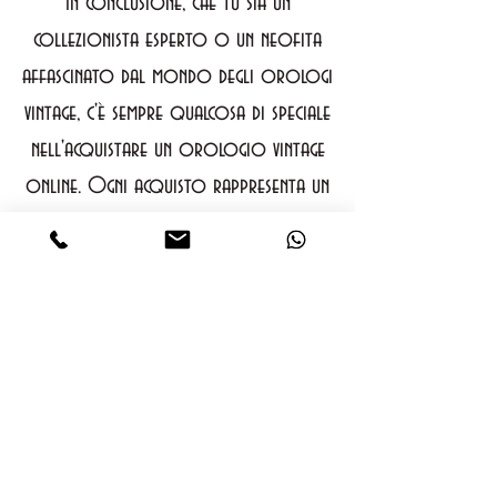
In conclusione, che tu sia un
collezionista esperto o un neofita
affascinato dal mondo degli orologi
vintage, c'è sempre qualcosa di speciale
nell'acquistare un orologio vintage
online. Ogni acquisto rappresenta un
viaggio nel tempo, un'opportunità di
possedere un pezzo di storia e di
esprimere il proprio stile personale.
Con una crescente domanda di
orologi vintage, i negozi online
offrono una selezione sempre più
ampia di modelli unici e affascinanti.
Non perdere l'occasione di scoprire il