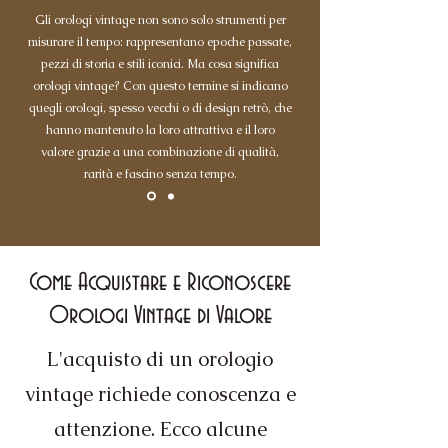
Gli orologi vintage non sono solo strumenti per
misurare il tempo: rappresentano epoche passate,
pezzi di storia e stili iconici. Ma cosa significa
orologi vintage? Con questo termine si indicano
quegli orologi, spesso vecchi o di design retrò, che
hanno mantenuto la loro attrattiva e il loro
valore grazie a una combinazione di qualità,
rarità e fascino senza tempo.
Come Acquistare e Riconoscere
Orologi Vintage di Valore
L'acquisto di un orologio
vintage richiede conoscenza e
attenzione. Ecco alcune