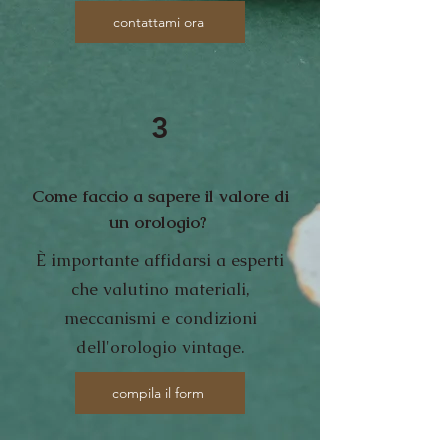
contattami ora
3
Come faccio a sapere il valore di
un orologio?
È importante affidarsi a esperti
che valutino materiali,
meccanismi e condizioni
dell'orologio vintage.
compila il form