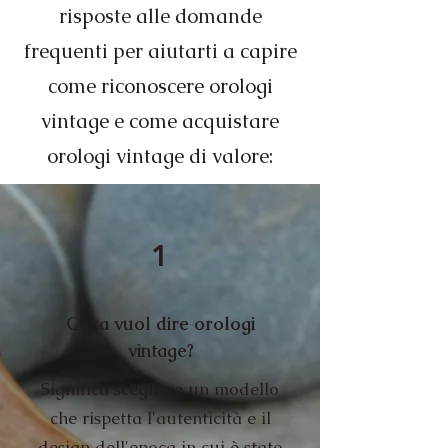
risposte alle domande
frequenti per aiutarti a capire
come riconoscere orologi
vintage e come acquistare
orologi vintage di valore:
1
Cosa vuol dire orologi
vintage?
Significa scegliere un modello
che rispetta l'autenticità e il
design dell'epoca in cui è stato